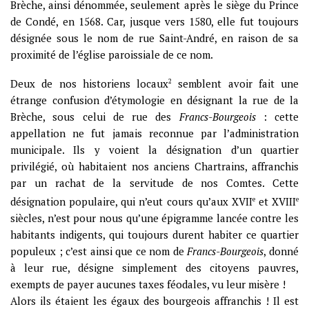
Brèche, ainsi dénommée, seulement après le siège du Prince
de Condé, en 1568. Car, jusque vers 1580, elle fut toujours
désignée sous le nom de rue Saint-André, en raison de sa
proximité de l’église paroissiale de ce nom.
Deux de nos historiens locaux
2
semblent avoir fait une
étrange confusion d’étymologie en désignant la rue de la
Brèche, sous celui de rue des
Francs-Bourgeois
: cette
appellation ne fut jamais reconnue par l’administration
municipale. Ils y voient la désignation d’un quartier
privilégié, où habitaient nos anciens Chartrains, affranchis
par un rachat de la servitude de nos Comtes. Cette
désignation populaire, qui n’eut cours qu’aux XVII
e
et XVIII
e
siècles, n’est pour nous qu’une épigramme lancée contre les
habitants indigents, qui toujours durent habiter ce quartier
populeux ; c’est ainsi que ce nom de
Francs-Bourgeois
, donné
à leur rue, désigne simplement des citoyens pauvres,
exempts de payer aucunes taxes féodales, vu leur misère !
Alors ils étaient les égaux des bourgeois affranchis ! Il est