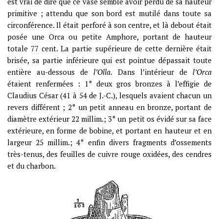
est vrai de dire que ce vase semble avoir perdu de sa hauteur
primitive ; attendu que son bord est mutilé dans toute sa
circonférence. Il était perforé à son centre, et là debout était
posée une Orca ou petite Amphore, portant de hauteur
totale 77 cent. La partie supérieure de cette dernière était
brisée, sa partie inférieure qui est pointue dépassait toute
entière au-dessous de
l’Olla.
Dans l’intérieur de
l’Orca
étaient renfermées : 1° deux gros bronzes à l’effigie de
Claudius César (41 à 54 de J.-C.), lesquels avaient chacun un
revers différent ; 2° un petit anneau en bronze, portant de
diamètre extérieur 22 millim.; 3° un petit os évidé sur sa face
extérieure, en forme de bobine, et portant en hauteur et en
largeur 25 millim.; 4° enfin divers fragments d’ossements
très-tenus, des feuilles de cuivre rouge oxidées, des cendres
et du charbon.