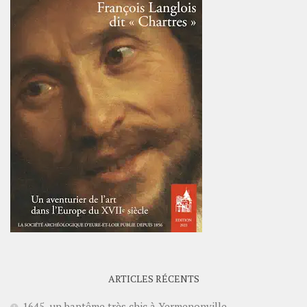
ARTICLES RÉCENTS
1645, un baptême très chic à Yermenonville