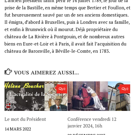
L’ancien président faillit périr le
14 juillet 1789
, le jour de la
prise de la Bastille, en même temps que Bertier et Foullon, et
fut heureusement sauvé par un de ses anciens domestiques.
Il émigra, d’abord à Bruxelles, puis à Londres avec sa famille,
et enfin à Brunswick où il mourut. Déjà propriétaire du
château de La Rivière à Pontgouin, et de nombreux autres
biens en Eure-et-Loir et à Paris, il avait fait l’acquisition du
château de Baronville, à Béville-le-Comte, en 1783.
VOUS AIMEREZ AUSSI...
0
0
Le mot du Président
Conférence vendredi 12
janvier 2024, 16h
14 MARS 2022