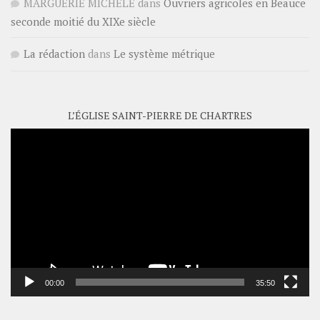
MARGUERIE MICHELE
dans
Ouvriers agricoles en Beauce
seconde moitié du XIXe siècle
La rédaction
dans
Le système métrique
L’ÉGLISE SAINT-PIERRE DE CHARTRES
Lecteur
vidéo
00:00
35:50