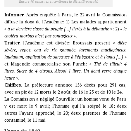
Encore 90 sangsues et continuez la diète.(Broussais)
Informer.
Après enquête à Paris, le 22 avril la Commission
diffuse la doxa de l’Académie: 1) Les malades appartiennent
«
à la dernière classe du peuple […] livrés à la débauche
»: 2) «
le
choléra-morbus n’est pas contagieux
».
Traiter.
l’Académie est divisée: Broussais prescrit «
diète
sévère, repos, eau de riz gommée, lavements mucilagineux,
laudanum, application de sangsues à l’épigastre et à l’anus […]
»
et Magendie commercialise son Punch: «
Thé de tilleul: 4
litres. Sucre de 4 citrons. Alcool 1 livre. Un demi verre chaque
heure
».
Chiffres.
La préfecture annonce 156 décès pour 291 cas,
avec un pic de 12 morts le 2 août, de 16 le 23 et de 10 le 24.
La Commission a négligé Courville: un homme venu de Paris
y est mort le 9 avril; l’homme qui l’a soigné le 18; deux
autres l’ayant approché, le 20; deux parentes de l’homme
contaminé, le 11 mai.
Vague de 1849