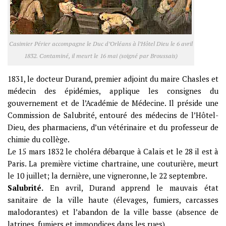
Casimier Périer accompagne le Duc d’Orléans à l’Hôtel Dieu le 6 avril
1832. Contaminé, il meurt le 16 mai (soigné par Broussais)
1831, le docteur Durand, premier adjoint du maire Chasles et
médecin des épidémies, applique les consignes du
gouvernement et de l’Académie de Médecine. Il préside une
Commission de Salubrité, entouré des médecins de l’Hôtel-
Dieu, des pharmaciens, d’un vétérinaire et du professeur de
chimie du collège.
Le 15 mars 1832 le choléra débarque à Calais et le 28 il est à
Paris. La première victime chartraine, une couturière, meurt
le 10 juillet; la dernière, une vigneronne, le 22 septembre.
Salubrité.
En avril, Durand apprend le mauvais état
sanitaire de la ville haute (élevages, fumiers, carcasses
malodorantes) et l’abandon de la ville basse (absence de
latrines, fumiers et immondices dans les rues).