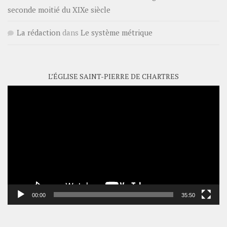
seconde moitié du XIXe siècle
La rédaction
dans
Le système métrique
L’ÉGLISE SAINT-PIERRE DE CHARTRES
Lecteur
vidéo
00:00
35:50