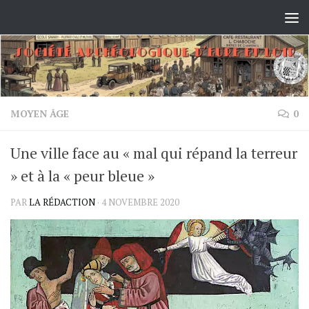
Skip to content
MOYEN ÂGE
0
Une ville face au « mal qui répand la terreur
» et à la « peur bleue »
PAR
LA RÉDACTION
·
4 NOVEMBRE 2020