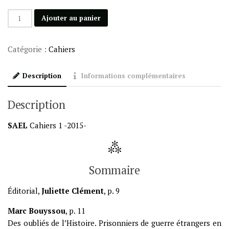
quantité
Ajouter au panier
de
Cahiers
Catégorie :
Cahiers
de
la
Description
Informations complémentaires
SAEL
n°1
2015
Description
SAEL
Cahiers 1 -2015-
Sommaire
Éditorial,
Juliette Clément
, p. 9
Marc Bouyssou
, p. 11
Des oubliés de l’Histoire. Prisonniers de guerre étrangers en