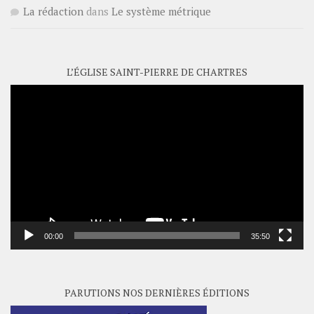
La rédaction
dans
Le système métrique
L’ÉGLISE SAINT-PIERRE DE CHARTRES
Lecteur
vidéo
00:00
35:50
PARUTIONS NOS DERNIÈRES ÉDITIONS