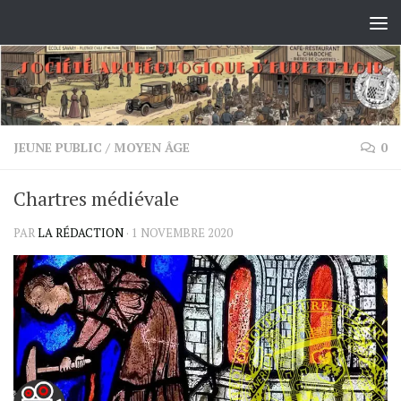
Skip to content
JEUNE PUBLIC
/
MOYEN ÂGE
0
Chartres médiévale
PAR
LA RÉDACTION
·
1 NOVEMBRE 2020