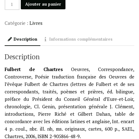
quantité
Ajouter au panier
de
Oeuvres,
Catégorie :
Livres
Correspondance
Description
Informations complémentaires
Description
Fulbert de Chartres
Oeuvres, Correspondance,
Controverse, Poésie traduction française des Oeuvres de
l’évêque Fulbert de Chartres (lettres de Fulbert et de ses
correspondants, traités, poèmes et prières, éd. bilingue,
préface du Président du Conseil Général d’Eure-et-Loir,
chronologie, Cl. Genin, présentation générale J. Clément,
introductions, Pierre Riché et Gilbert Dahan, table de
concordance avec les éditions latines et anglaise, Int. encart
4 p. coul., nbr. ill. nb, ms. originaux, cartes, 600 p., SAEL,
Chartres, 2006, ISBN 2-905866-48-9.