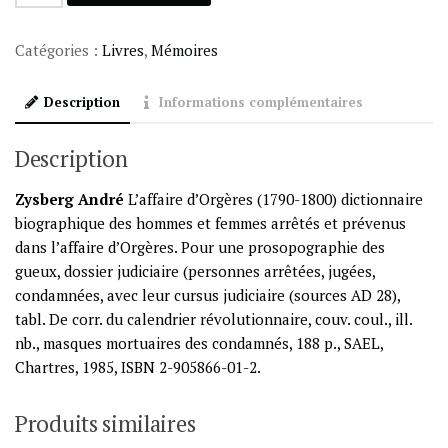
de
L'affaire
Catégories :
Livres
,
Mémoires
d'Orgères
COL
Description
Informations complémentaires
Description
Zysberg André
L’affaire d’Orgères (1790-1800) dictionnaire
biographique des hommes et femmes arrêtés et prévenus
dans l’affaire d’Orgères. Pour une prosopographie des
gueux, dossier judiciaire (personnes arrêtées, jugées,
condamnées, avec leur cursus judiciaire (sources AD 28),
tabl. De corr. du calendrier révolutionnaire, couv. coul., ill.
nb., masques mortuaires des condamnés, 188 p., SAEL,
Chartres, 1985, ISBN 2-905866-01-2.
Produits similaires