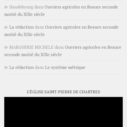
Haudebourg
dans
Ouvriers agricoles en Beauce seconde
moitié du XIXe siècle
La rédaction
dans
Ouvriers agricoles en Beauce seconde
moitié du XIXe siècle
MARGUERIE MICHELE
dans
Ouvriers agricoles en Beauce
seconde moitié du XIXe siècle
La rédaction
dans
Le système métrique
L’ÉGLISE SAINT-PIERRE DE CHARTRES
Lecteur
vidéo