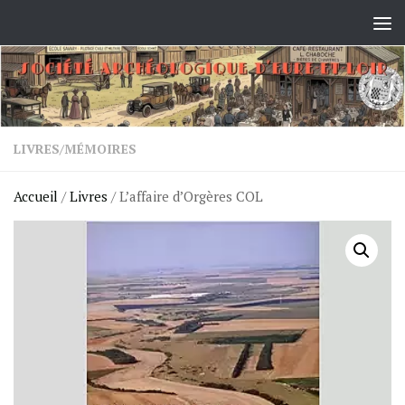
Skip to content
LIVRES
/
MÉMOIRES
Accueil
/
Livres
/ L’affaire d’Orgères COL