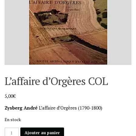
L’affaire d’Orgères COL
5,00
€
Zysberg André
L’affaire d’Orgères (1790-1800)
En stock
quantité
Ajouter au panier