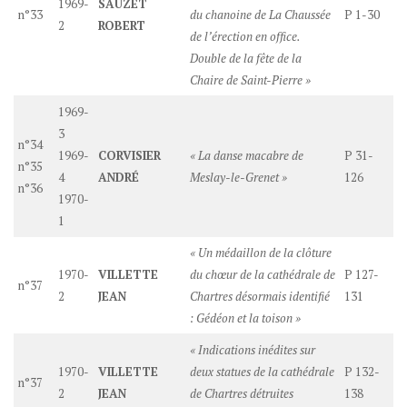
1969-
SAUZET
n°33
du chanoine de La Chaussée
P 1-30
2
ROBERT
de l’érection en office.
Double de la fête de la
Chaire de Saint-Pierre »
1969-
3
n°34
1969-
CORVISIER
« La danse macabre de
P 31-
n°35
4
ANDRÉ
Meslay-le-Grenet »
126
n°36
1970-
1
« Un médaillon de la clôture
1970-
VILLETTE
du chœur de la cathédrale de
P 127-
n°37
2
JEAN
Chartres désormais identifié
131
: Gédéon et la toison »
« Indications inédites sur
1970-
VILLETTE
deux statues de la cathédrale
P 132-
n°37
2
JEAN
de Chartres détruites
138