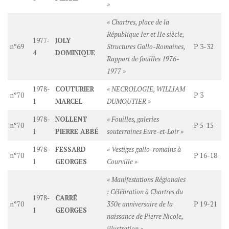
»
« Chartres, place de la
République Ier et IIe siècle,
1977-
JOLY
n°69
Structures Gallo-Romaines,
P 3-32
4
DOMINIQUE
Rapport de fouilles 1976-
1977 »
1978-
COUTURIER
« NECROLOGIE, WILLIAM
n°70
P 3
1
MARCEL
DUMOUTIER »
1978-
NOLLENT
« Fouilles, galeries
n°70
P 5-15
1
PIERRE ABBÉ
souterraines Eure-et-Loir »
1978-
FESSARD
« Vestiges gallo-romains à
n°70
P 16-18
1
GEORGES
Courville »
« Manifestations Régionales
: Célébration à Chartres du
1978-
CARRÉ
n°70
350e anniversaire de la
P 19-21
1
GEORGES
naissance de Pierre Nicole,
illustration »