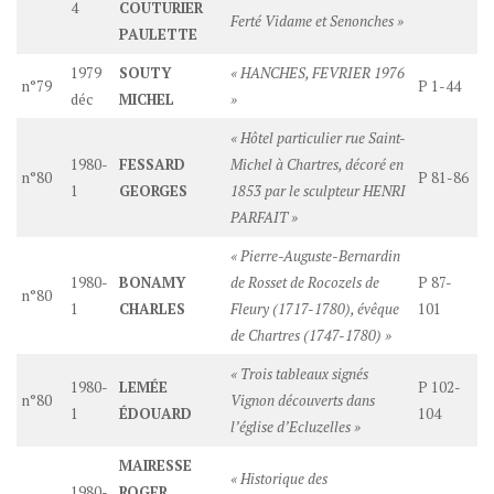
4
COUTURIER
Ferté Vidame et Senonches »
PAULETTE
1979
SOUTY
« HANCHES, FEVRIER 1976
n°79
P 1-44
déc
MICHEL
»
« Hôtel particulier rue Saint-
1980-
FESSARD
Michel à Chartres, décoré en
n°80
P 81-86
1
GEORGES
1853 par le sculpteur HENRI
PARFAIT »
« Pierre-Auguste-Bernardin
1980-
BONAMY
de Rosset de Rocozels de
P 87-
n°80
1
CHARLES
Fleury (1717-1780), évêque
101
de Chartres (1747-1780) »
« Trois tableaux signés
1980-
LEMÉE
P 102-
n°80
Vignon découverts dans
1
ÉDOUARD
104
l’église d’Ecluzelles »
MAIRESSE
« Historique des
1980-
ROGER