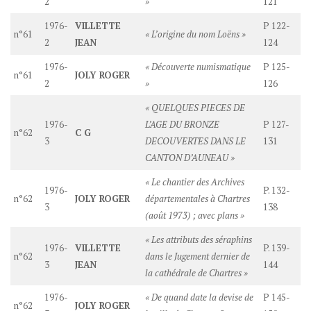
2
»
121
1976-
VILLETTE
P 122-
n°61
« L’origine du nom Loëns »
2
JEAN
124
1976-
« Découverte numismatique
P 125-
n°61
JOLY ROGER
2
»
126
« QUELQUES PIECES DE
1976-
L’AGE DU BRONZE
P 127-
n°62
C G
3
DECOUVERTES DANS LE
131
CANTON D’AUNEAU »
« Le chantier des Archives
1976-
P. 132-
n°62
JOLY ROGER
départementales à Chartres
3
138
(août 1973) ; avec plans »
« Les attributs des séraphins
1976-
VILLETTE
P. 139-
n°62
dans le Jugement dernier de
3
JEAN
144
la cathédrale de Chartres »
1976-
« De quand date la devise de
P 145-
n°62
JOLY ROGER