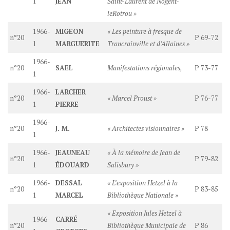
1
JEAN
Saint-Laurent de Nogent-
leRotrou »
1966-
MIGEON
« Les peinture à fresque de
n°20
P 69-72
1
MARGUERITE
Trancrainville et d’Allaines »
1966-
n°20
SAEL
Manifestations régionales,
P 73-77
1
1966-
LARCHER
n°20
« Marcel Proust »
P 76-77
1
PIERRE
1966-
n°20
J. M.
« Architectes visionnaires »
P 78
1
1966-
JEAUNEAU
« À la mémoire de Jean de
n°20
P 79-82
1
ÉDOUARD
Salisbury »
1966-
DESSAL
« L’exposition Hetzel à la
n°20
P 83-85
1
MARCEL
Bibliothèque Nationale »
« Exposition Jules Hetzel à
1966-
CARRÉ
n°20
Bibliothèque Municipale de
P 86