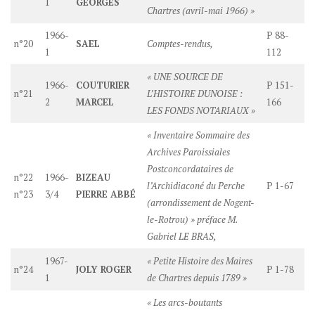
1
GEORGES
Chartres (avril-mai 1966) »
1966-
P 88-
n°20
SAEL
Comptes-rendus,
1
112
« UNE SOURCE DE
1966-
COUTURIER
P 151-
n°21
L’HISTOIRE DUNOISE :
2
MARCEL
166
LES FONDS NOTARIAUX »
« Inventaire Sommaire des
Archives Paroissiales
Postconcordataires de
n°22
1966-
BIZEAU
l’Archidiaconé du Perche
P 1-67
n°23
3/4
PIERRE ABBÉ
(arrondissement de Nogent-
le-Rotrou) » préface M.
Gabriel LE BRAS,
1967-
« Petite Histoire des Maires
n°24
JOLY ROGER
P 1-78
1
de Chartres depuis 1789 »
« Les arcs-boutants