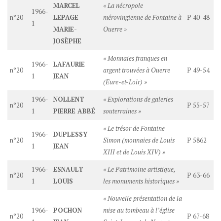
MARCEL
« La nécropole
1966-
n°20
LEPAGE
mérovingienne de Fontaine à
P 40-48
1
MARIE-
Ouerre »
JOSÈPHE
« Monnaies franques en
1966-
LAFAURIE
n°20
argent trouvées à Ouerre
P 49-54
1
JEAN
(Eure-et-Loir) »
1966-
NOLLENT
« Explorations de galeries
n°20
P 55-57
1
PIERRE ABBÉ
souterraines »
« Le trésor de Fontaine-
1966-
DUPLESSY
n°20
Simon (monnaies de Louis
P 5862
1
JEAN
XIII et de Louis XIV) »
1966-
ESNAULT
« Le Patrimoine artistique,
n°20
P 63-66
1
LOUIS
les monuments historiques »
« Nouvelle présentation de la
1966-
POCHON
mise au tombeau à l’église
n°20
P 67-68