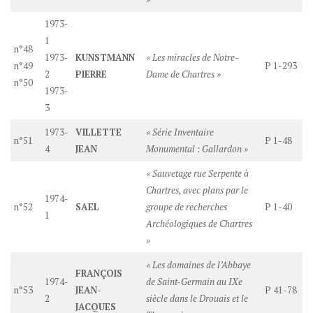
1973-
1
n°48
1973-
KUNSTMANN
« Les miracles de Notre-
n°49
P 1-293
2
PIERRE
Dame de Chartres »
n°50
1973-
3
1973-
VILLETTE
« Série Inventaire
n°51
P 1-48
4
JEAN
Monumental : Gallardon »
« Sauvetage rue Serpente à
Chartres, avec plans par le
1974-
n°52
SAEL
groupe de recherches
P 1-40
1
Archéologiques de Chartres
»
« Les domaines de l’Abbaye
FRANÇOIS
1974-
de Saint-Germain au IXe
n°53
JEAN-
P 41-78
2
siècle dans le Drouais et le
JACQUES