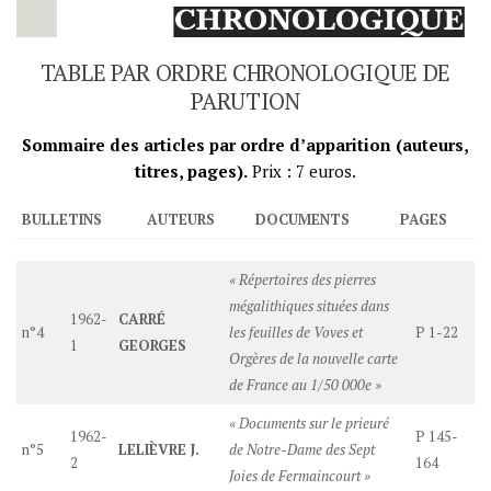
TABLE PAR ORDRE CHRONOLOGIQUE DE
PARUTION
Sommaire des articles par ordre d’apparition (auteurs,
titres, pages).
Prix : 7 euros.
BULLETINS
AUTEURS
DOCUMENTS
PAGES
« Répertoires des pierres
mégalithiques situées dans
1962-
CARRÉ
n°4
les feuilles de Voves et
P 1-22
1
GEORGES
Orgères de la nouvelle carte
de France au 1/50 000e »
« Documents sur le prieuré
1962-
P 145-
n°5
LELIÈVRE J.
de Notre-Dame des Sept
2
164
Joies de Fermaincourt »