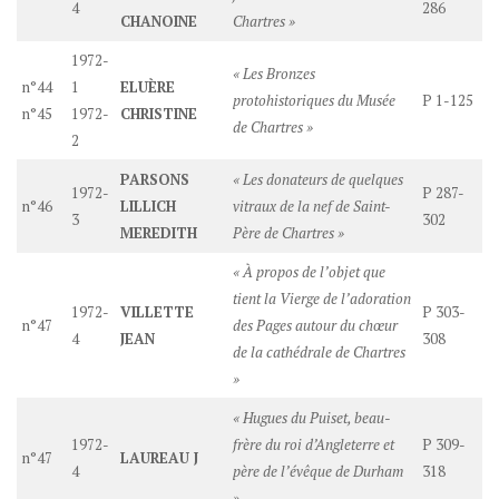
4
286
CHANOINE
Chartres »
1972-
« Les Bronzes
n°44
1
ELUÈRE
protohistoriques du Musée
P 1-125
n°45
1972-
CHRISTINE
de Chartres »
2
PARSONS
« Les donateurs de quelques
1972-
P 287-
n°46
LILLICH
vitraux de la nef de Saint-
3
302
MEREDITH
Père de Chartres »
« À propos de l’objet que
tient la Vierge de l’adoration
1972-
VILLETTE
P 303-
n°47
des Pages autour du chœur
4
JEAN
308
de la cathédrale de Chartres
»
« Hugues du Puiset, beau-
1972-
frère du roi d’Angleterre et
P 309-
n°47
LAUREAU J
4
père de l’évêque de Durham
318
»