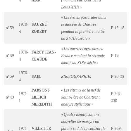
4
JEAN
(monnaies de Henri III à
Louis XIII) »
« Les visites pastorales dans
1970-
SAUZET
le diocèse de Chartres
n°39
P 15-18
4
ROBERT
pendant la première moitié
du XVIIIe siècle »
« Les ouvriers agricoles en
1970-
FARCY JEAN-
n°39
Beauce pendant la seconde
P 19
4
CLAUDE
moitié du XIXe siècle »
1970-
n°39
SAEL
BIBLIOGRAPHIE,
P 20-32
4
PARSONS
« Les vitraux de la nef de
1971-
P 207-
n°40
LILLICH
Saint-Père de Chartres :
1
238
MEREDITH
analyse stylistique »
« Quatre identifications
nouvelles de martyrs au
1971-
VILLETTE
porche sud de la cathédrale
P 239-