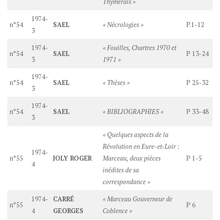
Thymerais »
1974-
n°54
SAEL
« Nécrologies »
P.1-12
3
1974-
« Fouilles, Chartres 1970 et
n°54
SAEL
P 13-24
3
1971 »
1974-
n°54
SAEL
« Thèses »
P 25-32
3
1974-
n°54
SAEL
« BIBLIOGRAPHIES »
P 33-48
3
« Quelques aspects de la
Révolution en Eure-et-Loir :
1974-
n°55
JOLY ROGER
Marceau, deux pièces
P 1-5
4
inédites de sa
correspondance »
1974-
CARRÉ
« Marceau Gouverneur de
n°55
P 6
4
GEORGES
Coblence »