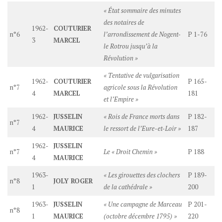
« État sommaire des minutes
des notaires de
1962-
COUTURIER
n°6
l’arrondissement de Nogent-
P 1-76
3
MARCEL
le Rotrou jusqu’à la
Révolution »
« Tentative de vulgarisation
1962-
COUTURIER
P 165-
n°7
agricole sous la Révolution
4
MARCEL
181
et l’Empire »
1962-
JUSSELIN
« Rois de France morts dans
P 182-
n°7
4
MAURICE
le ressort de l’Eure-et-Loir »
187
1962-
JUSSELIN
n°7
Le « Droit Chemin »
P 188
4
MAURICE
1963-
« Les girouettes des clochers
P 189-
n°8
JOLY ROGER
1
de la cathédrale »
200
1963-
JUSSELIN
« Une campagne de Marceau
P 201-
n°8
1
MAURICE
(octobre décembre 1795) »
220