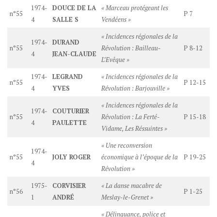
1974-
DOUCE DE LA
« Marceau protégeant les
n°55
P 7
4
SALLE S
Vendéens »
« Incidences régionales de la
1974-
DURAND
n°55
Révolution : Bailleau-
P 8-12
4
JEAN-CLAUDE
L’Evêque »
1974-
LEGRAND
« Incidences régionales de la
n°55
P 12-15
4
YVES
Révolution : Barjouville »
« Incidences régionales de la
1974-
COUTURIER
n°55
Révolution : La Ferté-
P 15-18
4
PAULETTE
Vidame, Les Réssuintes »
« Une reconversion
1974-
n°55
JOLY ROGER
économique à l’époque de la
P 19-25
4
Révolution »
1975-
CORVISIER
« La danse macabre de
n°56
P 1-25
1
ANDRÉ
Meslay-le-Grenet »
« Délinquance, police et