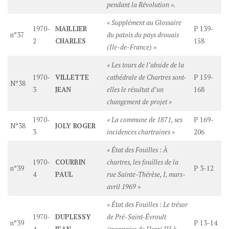
pendant la Révolution ».
« Supplément au Glossaire
1970-
MAILLIER
P 139-
n°37
du patois du pays drouais
2
CHARLES
158
(Ile-de-France) »
« Les tours de l’abside de la
1970-
VILLETTE
cathédrale de Chartres sont-
P 159-
N°38
3
JEAN
elles le résultat d’un
168
changement de projet »
1970-
« La commune de 1871, ses
P 169-
N°38
JOLY ROGER
3
incidences chartraines »
206
« État des Fouilles : À
1970-
COURBIN
chartres, les fouilles de la
n°39
P 3-12
4
PAUL
rue Sainte-Thérèse, I, mars-
avril 1969 »
« État des Fouilles : Le trésor
1970-
DUPLESSY
de Pré-Saint-Évroult
n°39
P 13-14