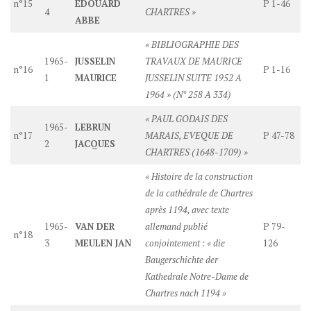
n°15
ÉDOUARD
P 1-46
4
CHARTRES »
ABBE
« BIBLIOGRAPHIE DES
1965-
JUSSELIN
TRAVAUX DE MAURICE
n°16
P 1-16
1
MAURICE
JUSSELIN SUITE 1952 A
1964 » (N° 258 A 334)
« PAUL GODAIS DES
1965-
LEBRUN
n°17
MARAIS, EVEQUE DE
P 47-78
2
JACQUES
CHARTRES (1648-1709) »
« Histoire de la construction
de la cathédrale de Chartres
après 1194, avec texte
1965-
VAN DER
allemand publié
P 79-
n°18
3
MEULEN JAN
conjointement : « die
126
Baugerschichte der
Kathedrale Notre-Dame de
Chartres nach 1194 »