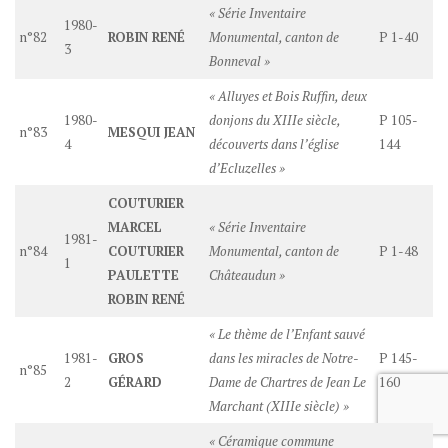
« Série Inventaire
1980-
n°82
ROBIN RENÉ
Monumental, canton de
P 1-40
3
Bonneval »
« Alluyes et Bois Ruffin, deux
1980-
donjons du XIIIe siècle,
P 105-
n°83
MESQUI JEAN
4
découverts dans l’église
144
d’Ecluzelles »
COUTURIER
MARCEL
« Série Inventaire
1981-
n°84
COUTURIER
Monumental, canton de
P 1-48
1
PAULETTE
Châteaudun »
ROBIN RENÉ
« Le thème de l’Enfant sauvé
1981-
GROS
dans les miracles de Notre-
P 145-
n°85
2
GÉRARD
Dame de Chartres de Jean Le
160
Marchant (XIIIe siècle) »
« Céramique commune