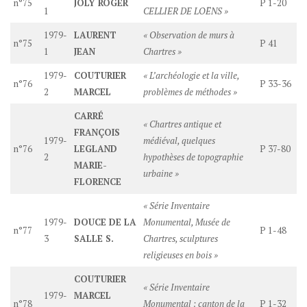
n°75
JOLY ROGER
P 1-20
1
CELLIER DE LOËNS »
1979-
LAURENT
« Observation de murs à
n°75
P 41
1
JEAN
Chartres »
1979-
COUTURIER
« L’archéologie et la ville,
n°76
P 33-36
2
MARCEL
problèmes de méthodes »
CARRÉ
« Chartres antique et
FRANÇOIS
1979-
médiéval, quelques
n°76
LEGLAND
P 37-80
2
hypothèses de topographie
MARIE-
urbaine »
FLORENCE
« Série Inventaire
1979-
DOUCE DE LA
Monumental, Musée de
n°77
P 1-48
3
SALLE S.
Chartres, sculptures
religieuses en bois »
COUTURIER
« Série Inventaire
1979-
MARCEL
n°78
Monumental : canton de la
P 1-32