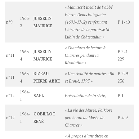
« Manuscrit inédit de l’abbé
Pierre-Denis Boisganier
1963-
JUSSELIN
n°9
(1691-1762) renfermant
P 1-40
2
MAURICE
l’histoire de la paroisse St-
Lubin de Châteaudun »
« Chambres de lecture à
1963-
JUSSELIN
P 221-
n°11
Chartres pendant la
4
MAURICE
229
Révolution »
1963-
BIZEAU
« Une rivalité de mairies : Bû
P 229-
n°11
4
PIERRE ABBÉ
et Broué, 1795 »
236
1964-
n°12
SAEL
Présentation de la série,
P 1
1
« La vie des Musée, Folklore
1964-
GOBILLOT
n°12
percheron au Musée de
P 4-9
1
RENÉ
Chartres »
« À propos d’une thèse en