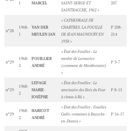
1
MARCEL
SAINT-SERGE ET
207
SAINTBACCHE, 1962 »
« CATHEDRALE DE
1968-
VAN DER
CHARTRES. LA FOUILLE
P 208-
n°28
1
MEULEN JAN
DE JEAN MAUNOURY EN
214
1938 »
« État des Fouilles : Le
1968-
POUILLIER
menhir de Lormorice
n°29
P 3-7
2
ANDRÉ
(commune de Montboissier)
»
LEPAGE
« État des Fouilles : Le
1968-
n°29
MARIE-
sanctuaire des Bois du Four
P 8-15
2
JOSÈPHE
à chaux à Bû »
« État des Fouilles : Fouilles
1968-
HARICOT
n°29
Gallo-romaines à Bazoche-
P 16-17
2
ANDRÉ
en-Dunois »