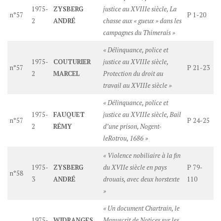
1975-
ZYSBERG
justice au XVIIIe siècle, La
n°57
P 1-20
2
ANDRÉ
chasse aux « gueux » dans les
campagnes du Thimerais »
« Délinquance, police et
1975-
COUTURIER
justice au XVIIIe siècle,
n°57
P 21-23
2
MARCEL
Protection du droit au
travail au XVIIIe siècle »
« Délinquance, police et
1975-
FAUQUET
justice au XVIIIe siècle, Bail
n°57
P 24-25
2
RÉMY
d’une prison, Nogent-
leRotrou, 1686 »
« Violence nobiliaire à la fin
1975-
ZYSBERG
du XVIIe siècle en pays
P 79-
n°58
3
ANDRÉ
drouais, avec deux horstexte
110
»
« Un document Chartrain, le
1975-
WIDRANGES
Manuscrit de Notices sur les