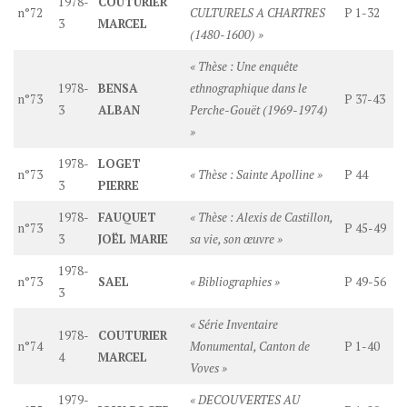
1978-
COUTURIER
n°72
CULTURELS A CHARTRES
P 1-32
3
MARCEL
(1480-1600) »
« Thèse : Une enquête
1978-
BENSA
ethnographique dans le
n°73
P 37-43
3
ALBAN
Perche-Gouët (1969-1974)
»
1978-
LOGET
n°73
« Thèse : Sainte Apolline »
P 44
3
PIERRE
1978-
FAUQUET
« Thèse : Alexis de Castillon,
n°73
P 45-49
3
JOËL MARIE
sa vie, son œuvre »
1978-
n°73
SAEL
« Bibliographies »
P 49-56
3
« Série Inventaire
1978-
COUTURIER
n°74
Monumental, Canton de
P 1-40
4
MARCEL
Voves »
1979-
« DECOUVERTES AU