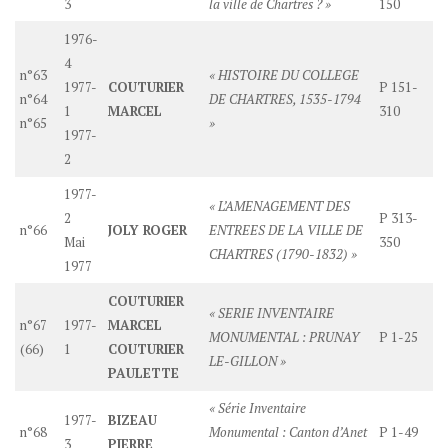
3
la ville de Chartres ? »
150
1976-
4
n°63
« HISTOIRE DU COLLEGE
1977-
COUTURIER
P 151-
n°64
DE CHARTRES, 1535-1794
1
MARCEL
310
n°65
»
1977-
2
1977-
« L’AMENAGEMENT DES
2
P 313-
n°66
JOLY ROGER
ENTREES DE LA VILLE DE
Mai
350
CHARTRES (1790-1832) »
1977
COUTURIER
« SERIE INVENTAIRE
n°67
1977-
MARCEL
MONUMENTAL : PRUNAY
P 1-25
(66)
1
COUTURIER
LE-GILLON »
PAULETTE
« Série Inventaire
1977-
BIZEAU
n°68
Monumental : Canton d’Anet
P 1-49
3
PIERRE