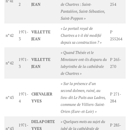
n°41
2
JEAN
de Chartres : Saint-
254
Pantaléon, Saint-Sébastien,
Saint-Poppon »
« Le portail royal de
1971-
VILLETTE
P
n°42
Chartres a t-il été modifié
3
JEAN
255264
depuis sa construction ? »
« Quand Thésée et le
1971-
VILLETTE
Minotaure ont-ils disparu du
P 265-
n°42
3
JEAN
labyrinthe de la cathédrale
270
de Chartres »
« Sur la présence d’un
second dolmen, ruiné, au
1971-
CHEVALIER
P 271-
n°43
lieu-dit Le Puits aux Ladres,
4
YVES
284
commune de Villiers-Saint-
Orien (Eure-et-Loir) »
DELAPORTE
« Quelques mots au sujet du
1971-
P 285-
n°43
YVES
jubé de la cathédrale de