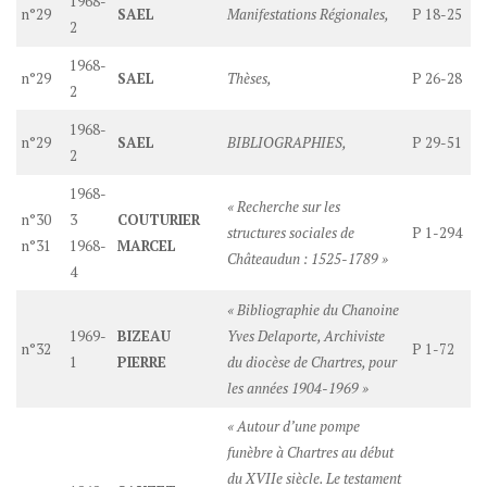
1968-
n°29
SAEL
Manifestations Régionales,
P 18-25
2
1968-
n°29
SAEL
Thèses,
P 26-28
2
1968-
n°29
SAEL
BIBLIOGRAPHIES,
P 29-51
2
1968-
« Recherche sur les
n°30
3
COUTURIER
structures sociales de
P 1-294
n°31
1968-
MARCEL
Châteaudun : 1525-1789 »
4
« Bibliographie du Chanoine
1969-
BIZEAU
Yves Delaporte, Archiviste
n°32
P 1-72
1
PIERRE
du diocèse de Chartres, pour
les années 1904-1969 »
« Autour d’une pompe
funèbre à Chartres au début
du XVIIe siècle. Le testament