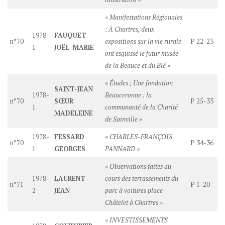
« Manifestations Régionales
: À Chartres, deux
1978-
FAUQUET
n°70
expositions sur la vie rurale
P 22-23
1
JOËL-MARIE
ont esquissé le futur musée
de la Beauce et du Blé »
« Études ; Une fondation
SAINT-JEAN
1978-
Beauceronne : la
n°70
SŒUR
P 25-33
1
communauté de la Charité
MADELEINE
de Sainville »
1978-
FESSARD
« CHARLES-FRANÇOIS
n°70
P 34-36
1
GEORGES
PANNARD »
« Observations faites au
1978-
LAURENT
cours des terrassements du
n°71
P 1-20
2
JEAN
parc à voitures place
Châtelet à Chartres »
« INVESTISSEMENTS