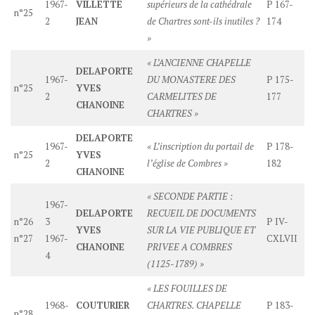
1967-
VILLETTE
supérieurs de la cathédrale
P 167-
n°25
2
JEAN
de Chartres sont-ils inutiles ?
174
»
« L’ANCIENNE CHAPELLE
DELAPORTE
1967-
DU MONASTERE DES
P 175-
n°25
YVES
2
CARMELITES DE
177
CHANOINE
CHARTRES »
DELAPORTE
1967-
« L’inscription du portail de
P 178-
n°25
YVES
2
l’église de Combres »
182
CHANOINE
« SECONDE PARTIE :
1967-
DELAPORTE
RECUEIL DE DOCUMENTS
n°26
3
P IV-
YVES
SUR LA VIE PUBLIQUE ET
n°27
1967-
CXLVII
CHANOINE
PRIVEE A COMBRES
4
(1125-1789) »
« LES FOUILLES DE
1968-
COUTURIER
CHARTRES. CHAPELLE
P 183-
n°28