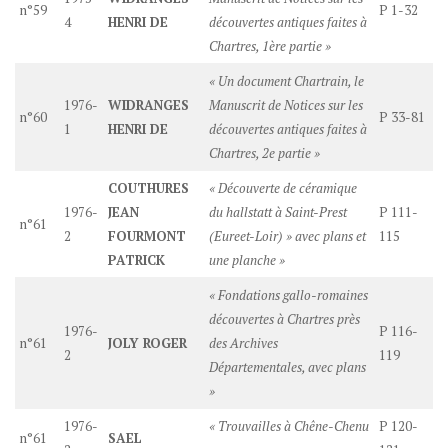
n°59
P 1-32
4
HENRI DE
découvertes antiques faites à
Chartres, 1ère partie »
« Un document Chartrain, le
1976-
WIDRANGES
Manuscrit de Notices sur les
n°60
P 33-81
1
HENRI DE
découvertes antiques faites à
Chartres, 2e partie »
COUTHURES
« Découverte de céramique
1976-
JEAN
du hallstatt à Saint-Prest
P 111-
n°61
2
FOURMONT
(Eureet-Loir) » avec plans et
115
PATRICK
une planche »
« Fondations gallo-romaines
découvertes à Chartres près
1976-
P 116-
n°61
JOLY ROGER
des Archives
2
119
Départementales, avec plans
»
1976-
« Trouvailles à Chêne-Chenu
P 120-
n°61
SAEL