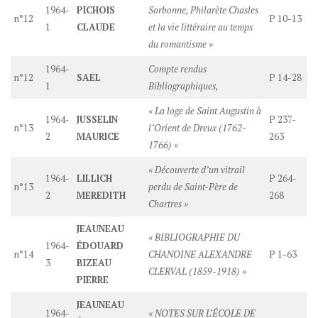
1964-
PICHOIS
Sorbonne, Philarète Chasles
n°12
P 10-13
1
CLAUDE
et la vie littéraire au temps
du romantisme »
1964-
Compte rendus
n°12
SAEL
P 14-28
1
Bibliographiques,
« La loge de Saint Augustin à
1964-
JUSSELIN
P 237-
n°13
l’Orient de Dreux (1762-
2
MAURICE
263
1766) »
« Découverte d’un vitrail
1964-
LILLICH
P 264-
n°13
perdu de Saint-Père de
2
MEREDITH
268
Chartres »
JEAUNEAU
« BIBLIOGRAPHIE DU
1964-
ÉDOUARD
n°14
CHANOINE ALEXANDRE
P 1-63
3
BIZEAU
CLERVAL (1859-1918) »
PIERRE
JEAUNEAU
1964-
« NOTES SUR L’ÉCOLE DE