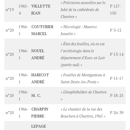
« Précisions nouvelles sur le
1965-
VILLETTE
P 127-
n°19
Jubé de la cathédrale de
4
JEAN
150
Chartres »
1966-
COUTURIER
« Nécrologie : Maurice
n°20
P 3-12
1
MARCEL
Jusselin »
« État des fouilles, où en est
1966-
NOUEL
l’archéologie dans le
n°20
P 13-14
1
ANDRÉ
département d’Eure-et-Loir
(partie sud) »
1966-
HARICOT
« Fouilles de Montgasteau à
n°20
P 15-17
1
ANDRÉ
Saint-Denis-les-Ponts »
1966-
« L’Amphithéâtre de Chartres
n°20
M. C.
P 18-25
1
»
1966-
CHARPIN
« Le chantier de la rue des
n°20
P 26-39
1
PIERRE
Bouchers à Chartres, 1965 »
LEPAGE