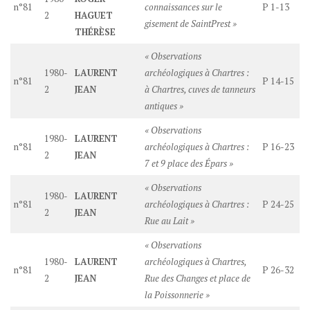
n°81
connaissances sur le
P 1-13
2
HAGUET
gisement de SaintPrest »
THÉRÈSE
« Observations
1980-
LAURENT
archéologiques à Chartres :
n°81
P 14-15
2
JEAN
à Chartres, cuves de tanneurs
antiques »
« Observations
1980-
LAURENT
n°81
archéologiques à Chartres :
P 16-23
2
JEAN
7 et 9 place des Épars »
« Observations
1980-
LAURENT
n°81
archéologiques à Chartres :
P 24-25
2
JEAN
Rue au Lait »
« Observations
1980-
LAURENT
archéologiques à Chartres,
n°81
P 26-32
2
JEAN
Rue des Changes et place de
la Poissonnerie »