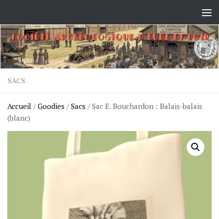
Skip to content
SACS
Accueil
/
Goodies
/
Sacs
/ Sac E. Bouchardon : Balais-balais
(blanc)