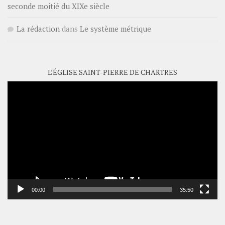
seconde moitié du XIXe siècle
La rédaction
dans
Le système métrique
L’ÉGLISE SAINT-PIERRE DE CHARTRES
Lecteur
vidéo
00:00
35:50