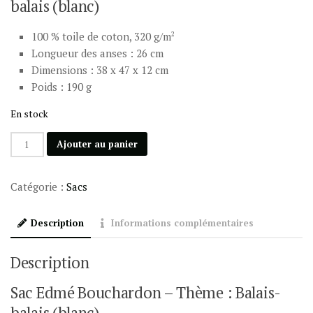
balais (blanc)
100 % toile de coton, 320 g/m
2
Longueur des anses : 26 cm
Dimensions : 38 x 47 x 12 cm
Poids : 190 g
En stock
quantité
Ajouter au panier
de
Sac
Catégorie :
Sacs
E.
Bouchardon
Description
Informations complémentaires
:
Balais-
balais
Description
(blanc)
Sac Edmé Bouchardon – Thème : Balais-
balais (blanc)