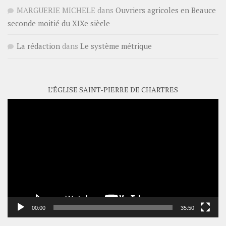
MARGUERIE MICHELE
dans
Ouvriers agricoles en Beauce
seconde moitié du XIXe siècle
La rédaction
dans
Le système métrique
L’ÉGLISE SAINT-PIERRE DE CHARTRES
Lecteur
vidéo
00:00
35:50