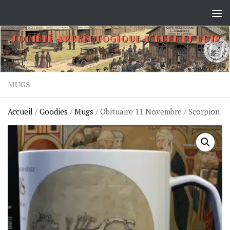
Skip to content
MUGS
Accueil
/
Goodies
/
Mugs
/ Obituaire 11 Novembre / Scorpion