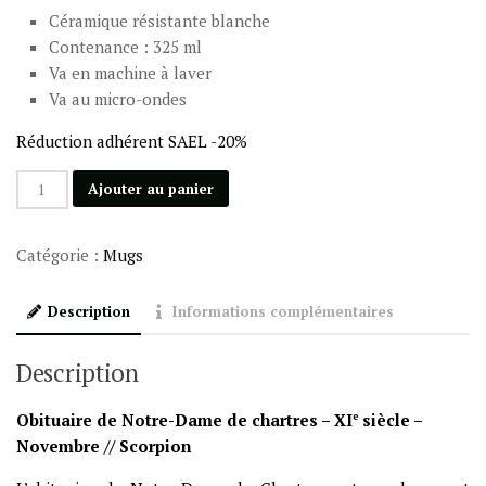
Céramique résistante blanche
Contenance : 325 ml
Va en machine à laver
Va au micro-ondes
Réduction adhérent SAEL -20%
quantité
Ajouter au panier
de
Obituaire
Catégorie :
Mugs
11
Novembre
Description
Informations complémentaires
/
Scorpion
Description
Obituaire de Notre-Dame de chartres – XI
e
siècle –
Novembre // Scorpion