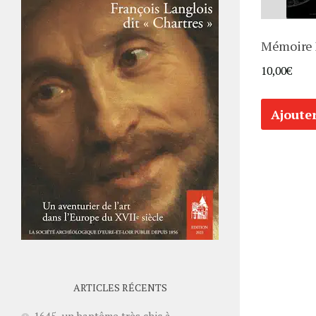
Mémoire
10,00
€
Ajoute
ARTICLES RÉCENTS
1645, un baptême très chic à