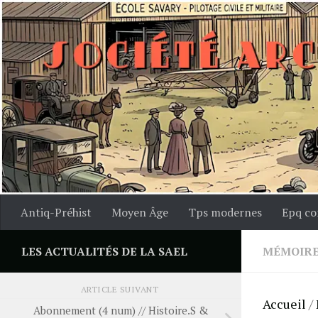
Skip to content
Antiq-Préhist
Moyen Âge
Tps modernes
Epq co
LES ACTUALITÉS DE LA SAEL
MÉMOIRE
ARTICLE SUIVANT
Accueil
/
Abonnement (4 num) // Histoire.S &