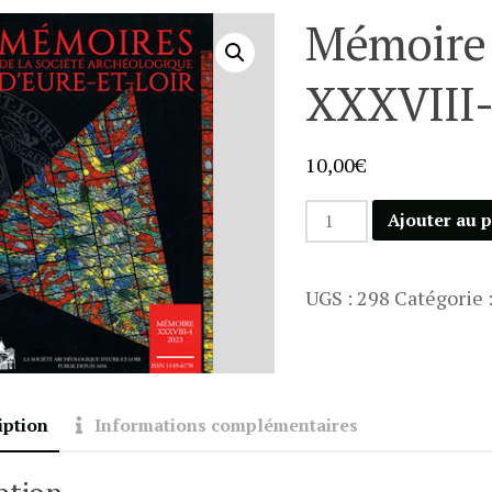
Mémoire
XXXVIII-
10,00
€
quantité
Ajouter au 
de
Mémoire
UGS :
298
Catégorie 
XXXVIII-
4
/
2023
iption
Informations complémentaires