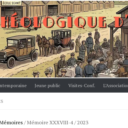
ntemporaine
Jeune public
Visites-Conf.
L’Associatio
S
Mémoires
/ Mémoire XXXVIII-4 / 2023