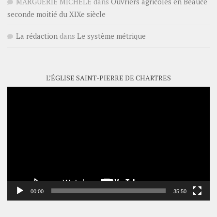
MARGUERIE MICHELE
dans
Ouvriers agricoles en Beauce
seconde moitié du XIXe siècle
La rédaction
dans
Le système métrique
L’ÉGLISE SAINT-PIERRE DE CHARTRES
Lecteur
vidéo
00:00
35:50