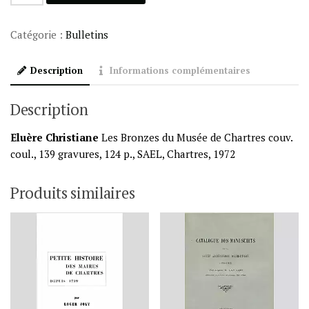
de
Les
Catégorie :
Bulletins
Bronzes
du
Description
Informations complémentaires
Musée
Description
Eluère Christiane
Les Bronzes du Musée de Chartres couv.
coul., 139 gravures, 124 p., SAEL, Chartres, 1972
Produits similaires